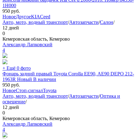
1H000
950
руб.
Новое
Другое
KIA
Ceed
Авто, мото, водный транспорт
/
Автозапчасти
/
Салон
/
12 дней
0
Кемеровская область, Кемерово
Александр Лапковский
4
+ Ещё 0 фото
Фонарь задний правый Toyota Corolla EE90, AE90 DEPO 212-
1963R Новый В наличии
950
руб.
Новое
Стоп-сигнал
Toyota
Авто, мото, водный транспорт
/
Автозапчасти
/
Оптика и
освещение
/
12 дней
0
Кемеровская область, Кемерово
Александр Лапковский
4