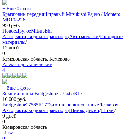
+ Ещё 0 фото
Брызговик передний правый Mitsubishi Pajero / Montero
MB198226
950
руб.
Новое
Другое
Mitsubishi
Авто, мото, водный транспорт
/
Автозапчасти
/
Расходные
материалы
/
12 дней
0
Кемеровская область, Кемерово
Александр Лапковский
4
+ Ещё 1 фото
Зимнии шины Bridgestone 275x65R17
16 000
руб.
Bridgestone
275
65
R17"
Зимние нешипованные
Легковая
Авто, мото, водный транспорт
/
Шины, Диски
/
Шины
/
9 дней
0
Кемеровская область
kipsv
0