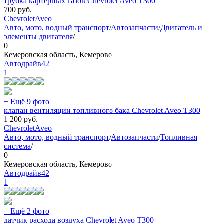
трубка картерных газов Chevrolet Aveo T300
700
руб.
Chevrolet
Aveo
Авто, мото, водный транспорт
/
Автозапчасти
/
Двигатель и
элементы двигателя
/
0
Кемеровская область, Кемерово
Автодрайв42
1
+ Ещё 9 фото
клапан вентиляции топливного бака Chevrolet Aveo T300
1 200
руб.
Chevrolet
Aveo
Авто, мото, водный транспорт
/
Автозапчасти
/
Топливная
система
/
0
Кемеровская область, Кемерово
Автодрайв42
1
+ Ещё 2 фото
датчик расхода воздуха Chevrolet Aveo T300