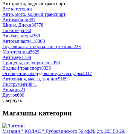
Авто, мото, водный транспорт
Все категории
Авто, мото, водный транспорт
Автомобили
397
Шины, Диски
36778
Госномера
780
Аккумуляторы
369
Автозапчасти
118308
Грузовики, автобусы, спецтехника
223
Мототехника
5625
Автозвук
1739
Прицепы, полуприцепы
958
Водный транспорт
8335
Оснащение, оборудование, аксессуары
4317
Автохимия, масла, тюнинг
9169
Инструмент
3841
Авиация
21
Другое
690
Свернуть
↑
Магазины категории
Магазин " КОДАС " Дубровинского 56 оф.№ 2 т. 203-53-29,