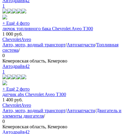
Автодрайв42
1
+ Ещё 4 фото
лючок топливного бака Chevrolet Aveo T300
1 000
руб.
Chevrolet
Aveo
Авто, мото, водный транспорт
/
Автозапчасти
/
Топливная
система
/
0
Кемеровская область, Кемерово
Автодрайв42
1
+ Ещё 2 фото
датчик abs Chevrolet Aveo T300
1 400
руб.
Chevrolet
Aveo
Авто, мото, водный транспорт
/
Автозапчасти
/
Двигатель и
элементы двигателя
/
0
Кемеровская область, Кемерово
Автодрайв42