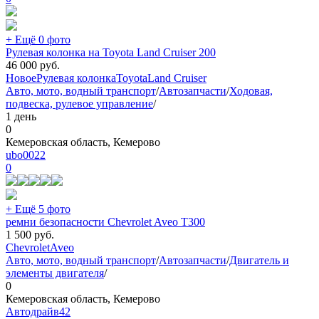
+ Ещё 0 фото
Рулевая колонка на Toyota Land Cruiser 200
46 000
руб.
Новое
Рулевая колонка
Toyota
Land Cruiser
Авто, мото, водный транспорт
/
Автозапчасти
/
Ходовая,
подвеска, рулевое управление
/
1 день
0
Кемеровская область, Кемерово
ubo0022
0
+ Ещё 5 фото
ремни безопасности Chevrolet Aveo T300
1 500
руб.
Chevrolet
Aveo
Авто, мото, водный транспорт
/
Автозапчасти
/
Двигатель и
элементы двигателя
/
0
Кемеровская область, Кемерово
Автодрайв42