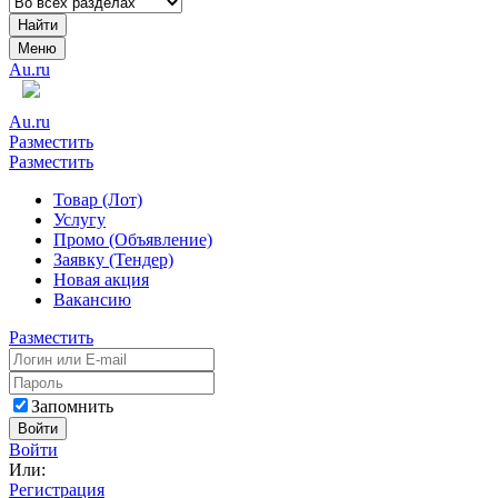
Найти
Меню
Au.ru
Au.ru
Разместить
Разместить
Товар (Лот)
Услугу
Промо (Объявление)
Заявку (Тендер)
Новая акция
Вакансию
Разместить
Запомнить
Войти
Войти
Или:
Регистрация