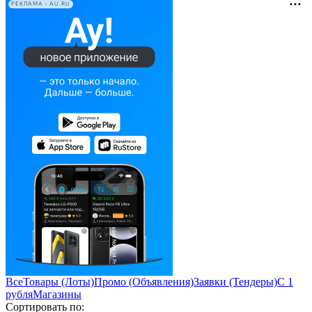
РЕКЛАМА • AU.RU
Все
Товары (Лоты)
Промо (Объявления)
Заявки (Тендеры)
С 1
рубля
Магазины
Сортировать по: