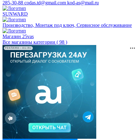
285-30-88 codas.td@gmail.com kod-as@mail.ru
SUNWARD
Производство, Монтаж под ключ, Сервисное обслуживание
Магазин 25vas
Все магазины категории ( 98 )
РЕКЛАМА • AU.RU