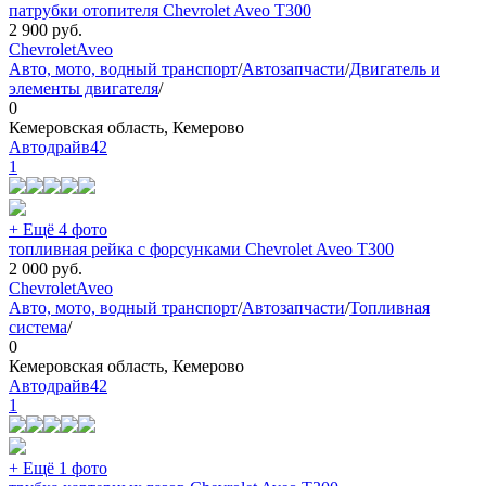
патрубки отопителя Chevrolet Aveo T300
2 900
руб.
Chevrolet
Aveo
Авто, мото, водный транспорт
/
Автозапчасти
/
Двигатель и
элементы двигателя
/
0
Кемеровская область, Кемерово
Автодрайв42
1
+ Ещё 4 фото
топливная рейка с форсунками Chevrolet Aveo T300
2 000
руб.
Chevrolet
Aveo
Авто, мото, водный транспорт
/
Автозапчасти
/
Топливная
система
/
0
Кемеровская область, Кемерово
Автодрайв42
1
+ Ещё 1 фото