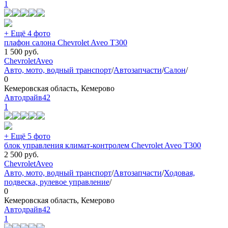
1
+ Ещё 4 фото
плафон салона Chevrolet Aveo T300
1 500
руб.
Chevrolet
Aveo
Авто, мото, водный транспорт
/
Автозапчасти
/
Салон
/
0
Кемеровская область, Кемерово
Автодрайв42
1
+ Ещё 5 фото
блок управления климат-контролем Chevrolet Aveo T300
2 500
руб.
Chevrolet
Aveo
Авто, мото, водный транспорт
/
Автозапчасти
/
Ходовая,
подвеска, рулевое управление
/
0
Кемеровская область, Кемерово
Автодрайв42
1