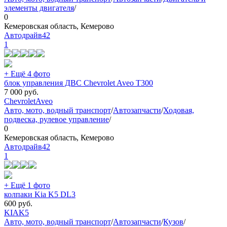
элементы двигателя
/
0
Кемеровская область, Кемерово
Автодрайв42
1
+ Ещё 4 фото
блок управления ДВС Chevrolet Aveo T300
7 000
руб.
Chevrolet
Aveo
Авто, мото, водный транспорт
/
Автозапчасти
/
Ходовая,
подвеска, рулевое управление
/
0
Кемеровская область, Кемерово
Автодрайв42
1
+ Ещё 1 фото
колпаки Kia K5 DL3
600
руб.
KIA
K5
Авто, мото, водный транспорт
/
Автозапчасти
/
Кузов
/