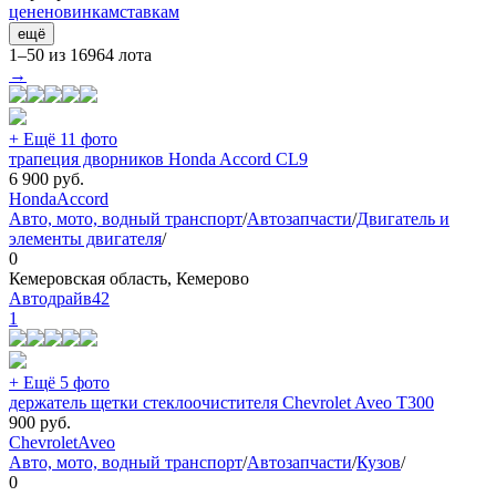
цене
новинкам
ставкам
ещё
1–50 из 16964 лота
→
+ Ещё 11 фото
трапеция дворников Honda Accord CL9
6 900
руб.
Honda
Accord
Авто, мото, водный транспорт
/
Автозапчасти
/
Двигатель и
элементы двигателя
/
0
Кемеровская область, Кемерово
Автодрайв42
1
+ Ещё 5 фото
держатель щетки стеклоочистителя Chevrolet Aveo T300
900
руб.
Chevrolet
Aveo
Авто, мото, водный транспорт
/
Автозапчасти
/
Кузов
/
0