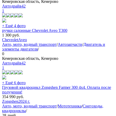
Кемеровская область, Кемерово
Автодрайв42
1
+ Ещё 4 фото
ручки салонные Chevrolet Aveo T300
1 300
руб.
Chevrolet
Aveo
Авто, мото, водный транспорт
/
Автозапчасти
/
Двигатель и
элементы двигателя
/
0
Кемеровская область, Кемерово
Автодрайв42
1
+ Ещё 6 фото
Грузовой квадроцикл Zongshen Farmer 300 4х4. Оплата после
получения!
354 990
руб.
Zongshen
2024 г.
Авто, мото, водный транспорт
/
Мототехника
/
Снегоходы,
квадроциклы
/
28 дней