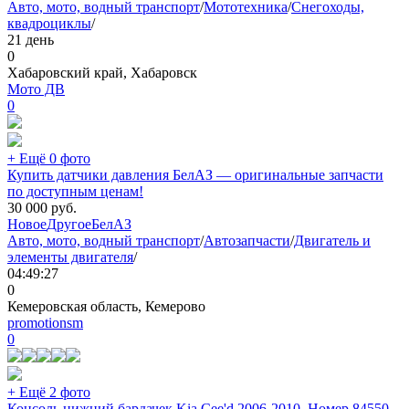
Авто, мото, водный транспорт
/
Мототехника
/
Снегоходы,
квадроциклы
/
21 день
0
Хабаровский край, Хабаровск
Мото ДВ
0
+ Ещё 0 фото
Купить датчики давления БелАЗ — оригинальные запчасти
по доступным ценам!
30 000
руб.
Новое
Другое
БелАЗ
Авто, мото, водный транспорт
/
Автозапчасти
/
Двигатель и
элементы двигателя
/
04:49:27
0
Кемеровская область, Кемерово
promotionsm
0
+ Ещё 2 фото
Консоль нижний бардачек Kia Cee'd 2006-2010. Номер 84550-