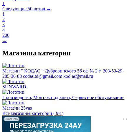
1
Следующие 50 лотов →
1
2
3
4
200
→
Магазины категории
Магазин " КОДАС " Дубровинского 56 оф.№ 2 т. 203-53-29,
285-30-88 codas.td@gmail.com kod-as@mail.ru
SUNWARD
Производство, Монтаж под ключ, Сервисное обслуживание
Магазин 25vas
Все магазины категории ( 98 )
РЕКЛАМА